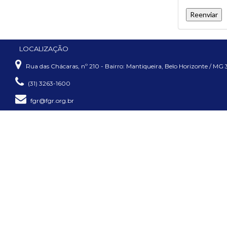
LOCALIZAÇÃO
Rua das Chácaras, nº 210 - Bairro: Mantiqueira, Belo Horizonte / MG
(31) 3263-1600
fgr@fgr.org.br