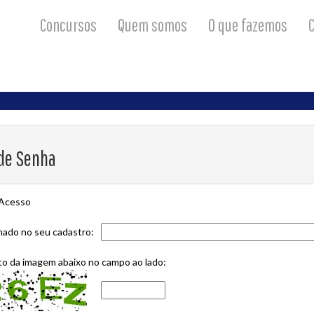
Concursos
Quem somos
O que fazemos
C
de Senha
 Acesso
rmado no seu cadastro:
xto da imagem abaixo no campo ao lado: